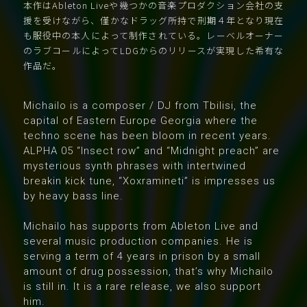
本作はAbleton Liveや幾つかの音楽プロダクション会社の支
援を受けながら、僅かなドラッグ所持で刑期４年となり現在
も服役中の本人によって制作されている。レーベルオーナー
のラブコールによってLDGからのリリースが実現した希有な
作品だ。
Michailo is a composer / DJ from Tbilisi, the
capital of Eastern Europe Georgia where the
techno scene has been bloom in recent years.
ALPHA 05 “Insect row” and “Midnight preach” are
mysterious synth phrases with intertwined
breakin kick tune, “Xoxramineti” is impresses us
by heavy bass line.
Michailo has supports from Ableton Live and
several music production companies. He is
serving a term of 4 years in prison by a small
amount of drug possession, that’s why Michailo
is still in. It is a rare release, we also support
him.