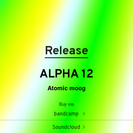
Release
ALPHA 12
Atomic moog
Buy via
bandcamp
Soundcloud