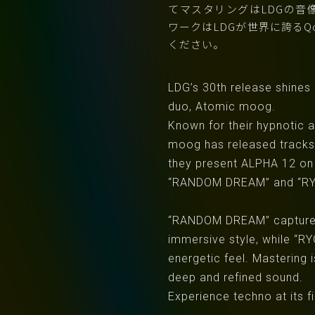
てマスタリングはLDGの音像
ワークはLDGが世界に誇るQ
ください。
LDG’s 30th release shines 
duo, Atomic moog.
Known for their hypnotic
moog has released tracks 
they present ALPHA 12 on 
“RANDOM DREAM” and “R
“RANDOM DREAM” captures 
immersive style, while “R
energetic feel. Mastering 
deep and refined sound.
Experience techno at its fi