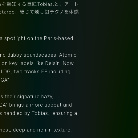
を熟知する巨匠Tobias.と、アート
otaroo、総じて燻し銀テクノを体感
a spotlight on the Paris-based
 and dubby soundscapes, Atomic
on key labels like Delsin. Now,
LDG, two tracks EP including
YGA”
their signature hazy,
YGA” brings a more upbeat and
is handled by Tobias., ensuring a
nest, deep and rich in texture.