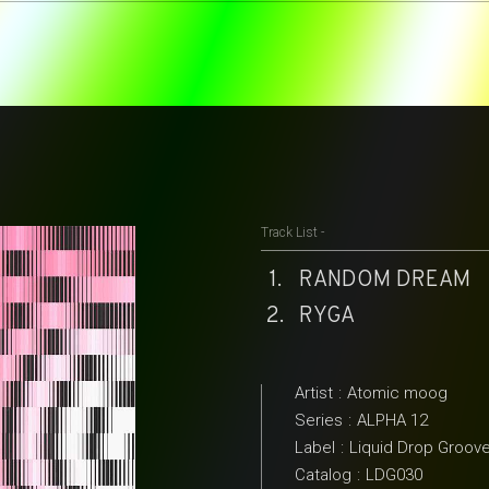
Track List -
RANDOM DREAM
RYGA
Artist
:
Atomic moog
Series
:
ALPHA 12
Label
:
Liquid Drop Groov
Catalog
:
LDG030