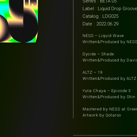
Series
:
BETA 05
Label
:
Liquid Drop Groov
Catalog
:
LDG025
Date
:
2022.06.29
NESS – Liquid Wave
Written&Produced by NES
Dycide – Shade
Written&Produced by Davi
ALTZ – 19
Written&Produced by ALTZ
Yuta Chaya – Episode 3
Written&Produced by Shin
Mastered by NESS at Green
Artwork by Qotaroo