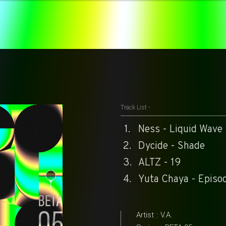
Track List -
Ness - Liquid Wave
Dycide - Shade
ALTZ - 19
Yuta Chaya - Episo
Artist
:
V.A.