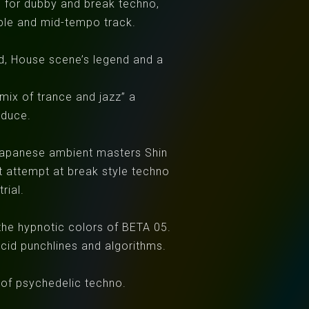
n for dubby and break techno,
ple and mid-tempo track.
d, House scene’s legend and a
mix of trance and jazz” a
oduce.
 Japanese ambient masters Shin
 attempt at break style techno
rial.
the hypnotic colors of BETA 05.
cid punchlines and algorithms.
n of psychedelic techno.