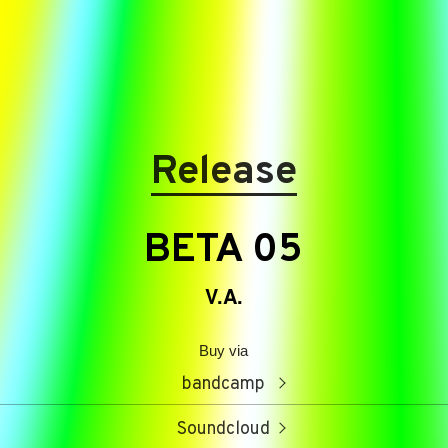
Release
BETA 05
V.A.
Buy via
bandcamp
Soundcloud