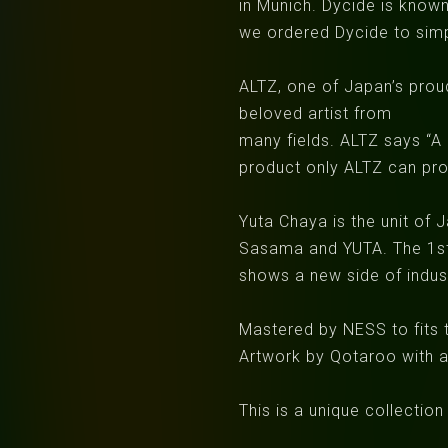
in Munich. Dycide is know
we ordered Dycide to sim
ALTZ, one of Japan’s prou
beloved artist from
many fields. ALTZ says “A 
product only ALTZ can pr
Yuta Chaya is the unit of
Sasama and YUTA. The 1st
shows a new side of indust
Mastered by NESS to fits 
Artwork by Qotaroo with a
This is a unique collectio