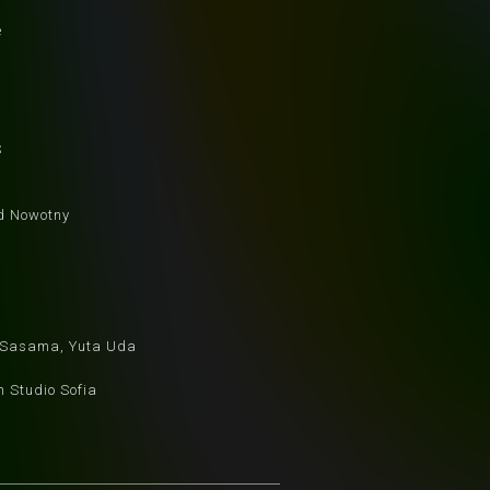
e
S
d Nowotny
 Sasama, Yuta Uda
 Studio Sofia