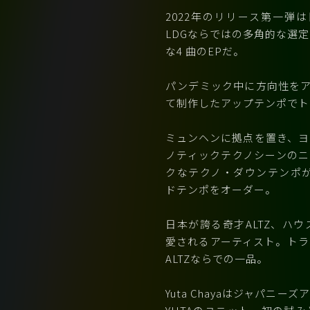
2022年のリリース第一弾
LDGならではの多角的な選
な4 曲のEPだ。
パンデミック中に方向性をア
て制作したアップテンポでト
ミュンヘンに拠点を置き、ヨ
ノティックテクノシーンのニ
クなテクノ・ダウンテンポが
ドテンポをオーダー。
日本が誇る奇才ALTZ、ハ
愛されるアーティスト。トラ
ALTZならでの⼀品。
Yuta Chayaはジャパニ